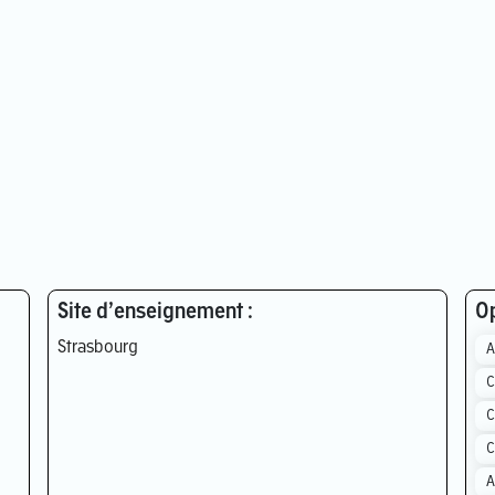
Site d’enseignement :
Op
Strasbourg
A
C
C
C
A