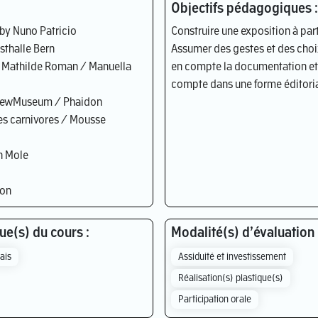
Objectifs pédagogiques :
 by Nuno Patricio
Construire une exposition à part
sthalle Bern
Assumer des gestes et des choix
e / Mathilde Roman / Manuella
en compte la documentation et 
compte dans une forme éditorial
/ NewMuseum / Phaidon
tes carnivores / Mousse
n Mole
ion
e(s) du cours :
Modalité(s) d’évaluation 
ais
Assiduité et investissement
Réalisation(s) plastique(s)
Participation orale