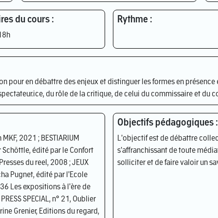
res du cours :
Rythme :
18h
n pour en débattre des enjeux et distinguer les formes en présence e
spectateur.ice, du rôle de la critique, de celui du commissaire et du 
Objectifs pédagogiques :
n MKF, 2021 ; BESTIARIUM
L'objectif est de débattre coll
Schöttle, édité par le Confort
s'affranchissant de toute médiati
resses du reel, 2008 ; JEUX
solliciter et de faire valoir un sa
ha Pugnet, édité par l'Ecole
36 Les expositions à l'ère de
RT PRESS SPECIAL, n° 21, Oublier
ine Grenier, Editions du regard,