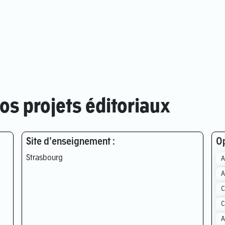
s projets éditoriaux
Site d’enseignement :
Op
Strasbourg
A
A
C
C
A