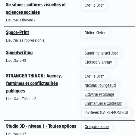
Se situer : cultures visuelles et
Cyrille Bret
sciences sociales
Lieu : Salle théorie 2
Space-Print
Didier Kiefer
Lieu : Salles Impression(s)
Speedwriting
Sandrine Israel-Jost
Lieu : Salle 43
Clotilde Viannay
STRANGER THINGS : Agency,
Cyrille Bret
fantômes et conflictualités
Nicolas Fourgeaud
publiques
Lidwine Prolonge
Lieu : Salle Théorie 2
Emmanuelle Castellan
Invité·es (FAIRE-MONDES)
Studio 3D - niveau 1 - Toutes options
Grégoire Zabé
Lieu : salle 17