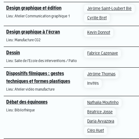
Design graphique et édition
Jérôme Saint-Loubert Bié
Lieu : Atelier Communication graphique 1
Cyrille Bret
Design graphique à l’écran
Kevin Donnot
Lieu : Manufacture CG2
Dessin
Fabrice Cazenave
Lieu : Salle de l'Ecole des interventions / Patio
Dispositifs filmiques : gestes
Jérôme Thomas
techniques et formes plastiques
Invités
Lieu : Atelier vidéo manufacture
Débat des équinoxes
Nathalia Moutinho
Lieu : Bibliothèque
Béatrice Josse
Daria Ayvazova
Cléo Huet